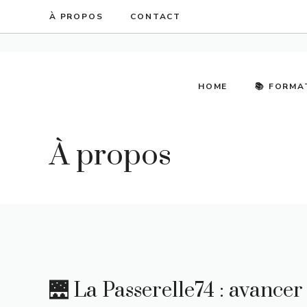
Aller
À PROPOS
CONTACT
au
contenu
HOME
📚 FORMA
À propos
🌉 La Passerelle74 : avancer