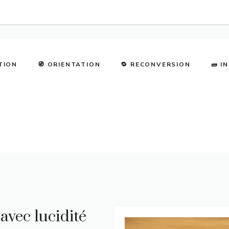
TION
🧭 ORIENTATION
🔁 RECONVERSION
🧱 I
 avec lucidité