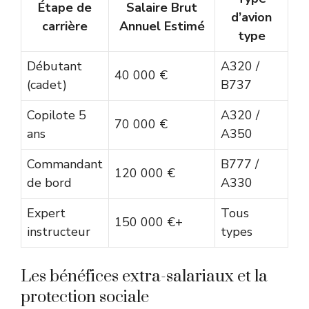
Étape de
Salaire Brut
d’avion
carrière
Annuel Estimé
type
Débutant
A320 /
40 000 €
(cadet)
B737
Copilote 5
A320 /
70 000 €
ans
A350
Commandant
B777 /
120 000 €
de bord
A330
Expert
Tous
150 000 €+
instructeur
types
Les bénéfices extra-salariaux et la
protection sociale