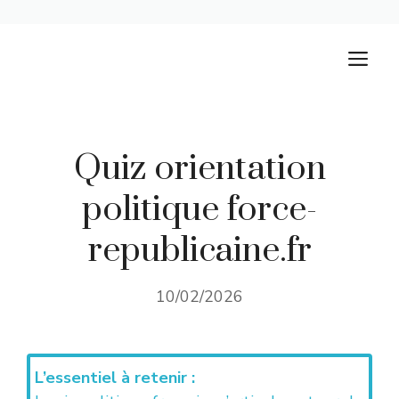
Aller
M
au
contenu
Quiz orientation
politique force-
republicaine.fr​
10/02/2026
L’essentiel à retenir :