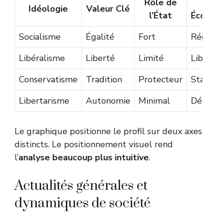
Rôle de
Vis
Idéologie
Valeur Clé
l’État
Écono
Socialisme
Égalité
Fort
Régul
Libéralisme
Liberté
Limité
Libre
Conservatisme
Tradition
Protecteur
Stabl
Libertarisme
Autonomie
Minimal
Dérég
Le graphique positionne le profil sur deux axes
distincts. Le positionnement visuel rend
l’
analyse beaucoup plus intuitive
.
Actualités générales et
dynamiques de société